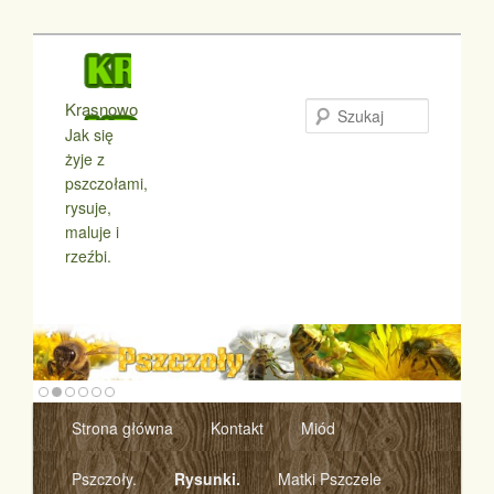
Krasnowo
Szukaj
Jak się
żyje z
pszczołami,
rysuje,
maluje i
rzeźbi.
Menu główne
Strona główna
Kontakt
Miód
Przeskocz do tekstu
Przeskocz do widgetów
Pszczoły.
Rysunki.
Matki Pszczele