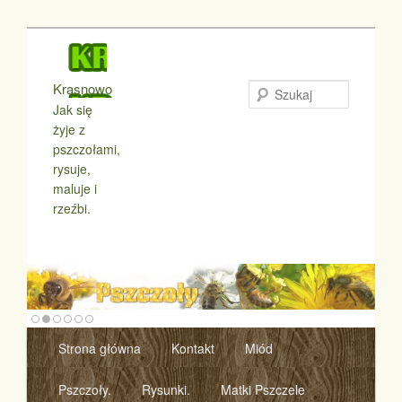
Krasnowo
Szukaj
Jak się
żyje z
pszczołami,
rysuje,
maluje i
rzeźbi.
Menu główne
Strona główna
Kontakt
Miód
Przeskocz do tekstu
Przeskocz do widgetów
Pszczoły.
Rysunki.
Matki Pszczele