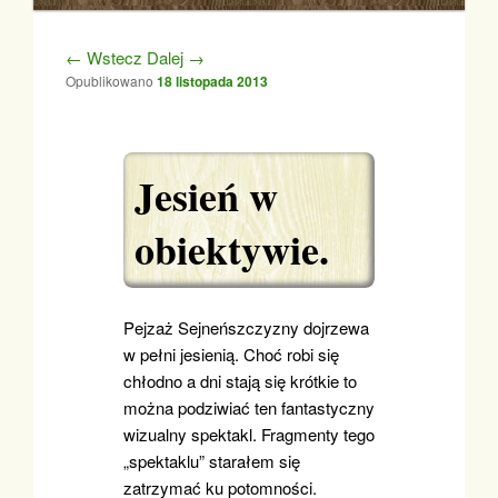
Nawigacja po wpisach
←
Wstecz
Dalej
→
Opublikowano
18 listopada 2013
Jesień w
obiektywie.
Pejzaż Sejneńszczyzny dojrzewa
w pełni jesienią. Choć robi się
chłodno a dni stają się krótkie to
można podziwiać ten fantastyczny
wizualny spektakl. Fragmenty tego
„spektaklu” starałem się
zatrzymać ku potomności.