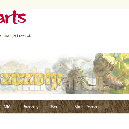
, maluje i rzeźbi.
Miód
Pszczoły.
Rysunki.
Matki Pszczele