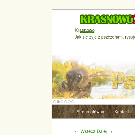
Krasnowo
Jak się żyje z pszczołami, rysuje
Menu główne
Strona główna
Kontakt
Przeskocz do tekstu
Przeskocz do widgetów
Nawigacja po wpisach
←
Wstecz
Dalej
→